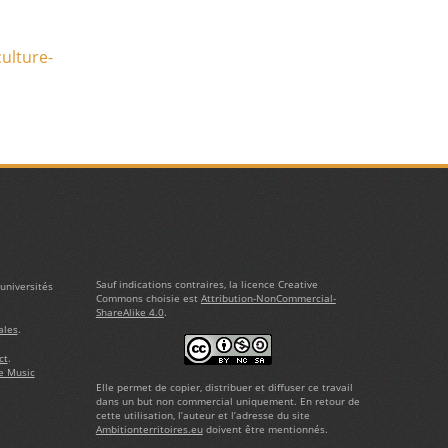
ulture-
Sauf indications contraires, la licence Creative
universités
Commons choisie est
Attribution-NonCommercial-
ShareAlike 4.0
.
ales
.
ct
.
e Music
Elle permet de copier, distribuer et diffuser ce travail
dans un but non commercial uniquement. En retour de
cette utilisation, l’auteur et l’adresse du site
Ambitionterritoires.eu
doivent être mentionnés.