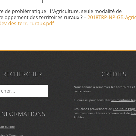
e de problématique : L’Agriculture, seule modalité de
eloppement des territoires ruraux ? –
2018TRP-NP-GB-Agric
dev-des-terr.-ruraux.pdf
RECHERCHER
CRÉDITS
:
Nous tenons à remercier les territoires et 
partenaires.
Cliquer ici pour consulter
les mentions lég
Les icônes proviennent de
The Noun Proje
INFORMATIONS
Les musiques utilisées proviennent de
Fre
Archive
.
lan du site
Foire à Questions.