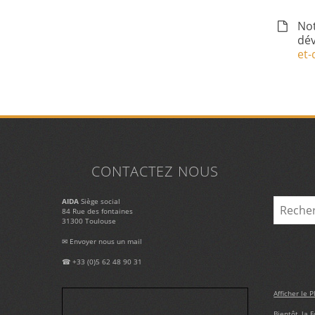
Not
dév
et-
CONTACTEZ NOUS
Rechercher 
AIDA
Siège social
84 Rue des fontaines
31300 Toulouse
✉
Envoyer nous un mail
☎ +33 (0)5 62 48 90 31
Afficher le P
Bientôt, la 