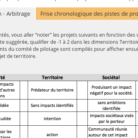
n - Arbitrage
Frise chronologique des pistes de pro
és, vous aller “noter” les projets suivants en fonction des
 suggérée, qualifier de -1 à 2 dans les dimensions Territoir
nts du comité de pilotage sont compilés pour afficher ensu
et de territoire.
es appropriables sur “Présentation-du-comité-de-pilotage-