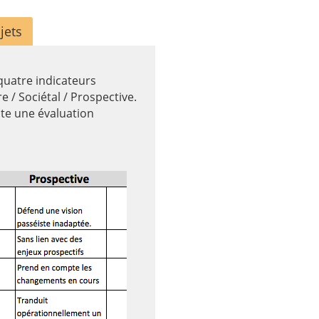
jets
 quatre indicateurs
e / Sociétal / Prospective.
ite une évaluation
CCGV.pdf”