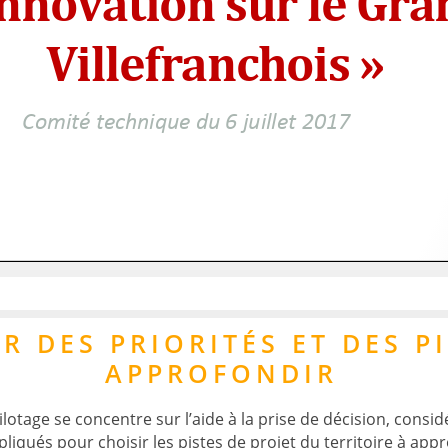
nt les déterminants macro
eurs liés au cadre et aux
ions du futur déjà à
R DES PRIORITÉS ET DES P
prospective considère le
APPROFONDIR
lotage se concentre sur l’aide à la prise de décision, consi
liqués pour choisir les pistes de projet du territoire à appr