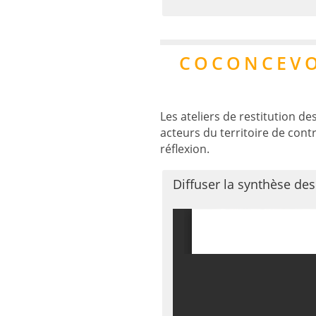
COCONCEVOI
Cliquer pour voir les form
Les ateliers de restitution de
acteurs du territoire de cont
réflexion.
Diffuser la synthèse de