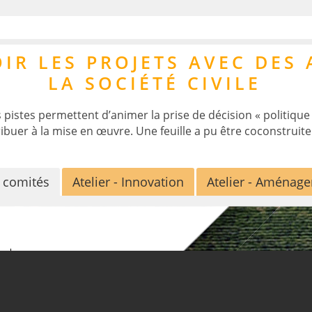
R LES PROJETS AVEC DES 
es appropriables sur “Coteaux-Copil-etude.pdf”
LA SOCIÉTÉ CIVILE
s pistes permettent d’animer la prise de décision « politique 
ribuer à la mise en œuvre. Une feuille a pu être coconstruite
s comités
Atelier - Innovation
Atelier - Aménag