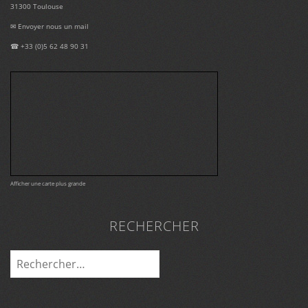
31300 Toulouse
✉
Envoyer nous un mail
☎ +33 (0)5 62 48 90 31
Afficher une carte plus grande
RECHERCHER
Rechercher :