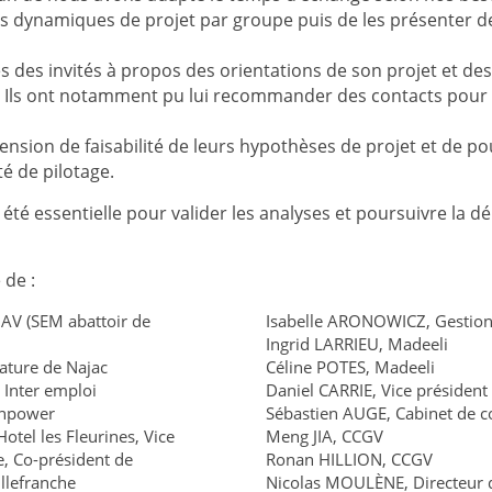
es dynamiques de projet par groupe puis de les présenter 
s des invités à propos des orientations de son projet et d
 Ils ont notamment pu lui recommander des contacts pour l
nsion de faisabilité de leurs hypothèses de projet et de pou
é de pilotage.
 été essentielle pour valider les analyses et poursuivre la d
 de :
MAV (SEM abattoir de
Isabelle ARONOWICZ, Gestionn
Ingrid LARRIEU, Madeeli
ature de Najac
Céline POTES, Madeeli
 Inter emploi
Daniel CARRIE, Vice président
anpower
Sébastien AUGE, Cabinet de 
tel les Fleurines, Vice
Meng JIA, CCGV
e, Co-président de
Ronan HILLION, CCGV
llefranche
Nicolas MOULÈNE, Directeur