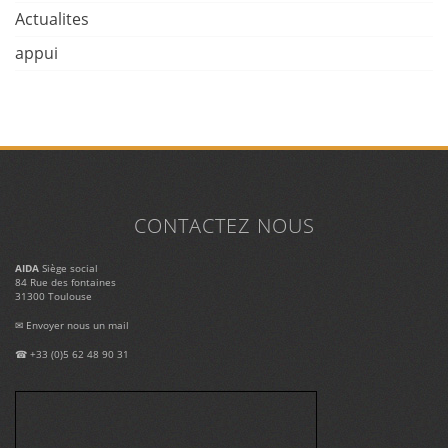
Actualites
appui
CONTACTEZ NOUS
AIDA
Siège social
84 Rue des fontaines
31300 Toulouse
✉
Envoyer nous un mail
☎ +33 (0)5 62 48 90 31